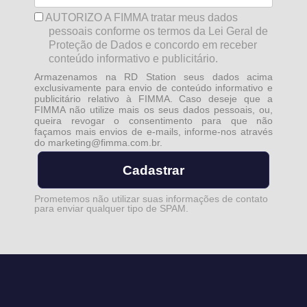
AUTORIZO A FIMMA tratar meus dados
pessoais conforme os termos da Lei Geral de
Proteção de Dados e concordo em receber
conteúdo informativo e publicitário.
Armazenamos na RD Station seus dados acima
exclusivamente para envio de conteúdo informativo e
publicitário relativo à FIMMA. Caso deseje que a
FIMMA não utilize mais os seus dados pessoais, ou,
queira revogar o consentimento para que não
façamos mais envios de e-mails, informe-nos através
do
marketing@fimma.com.br
.
Cadastrar
Prometemos não utilizar suas informações de contato
para enviar qualquer tipo de SPAM.