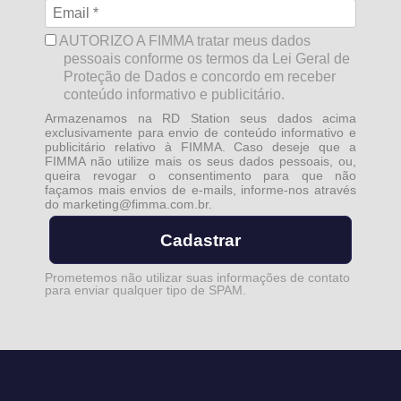
AUTORIZO A FIMMA tratar meus dados
pessoais conforme os termos da Lei Geral de
Proteção de Dados e concordo em receber
conteúdo informativo e publicitário.
Armazenamos na RD Station seus dados acima
exclusivamente para envio de conteúdo informativo e
publicitário relativo à FIMMA. Caso deseje que a
FIMMA não utilize mais os seus dados pessoais, ou,
queira revogar o consentimento para que não
façamos mais envios de e-mails, informe-nos através
do
marketing@fimma.com.br
.
Cadastrar
Prometemos não utilizar suas informações de contato
para enviar qualquer tipo de SPAM.