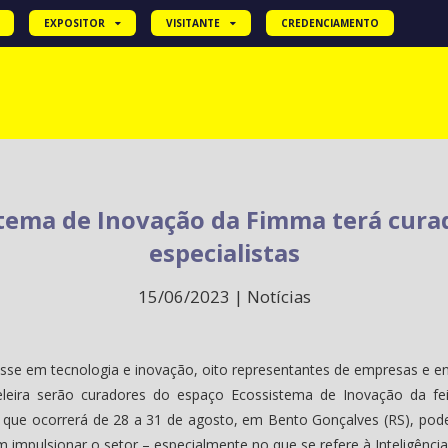
EXPOSITOR
VISITANTE
CREDENCIAMENTO
tema de Inovação da Fimma terá cura
especialistas
15/06/2023 | Notícias
sse em tecnologia e inovação, oito representantes de empresas e e
eleira serão curadores do espaço Ecossistema de Inovação da fei
 que ocorrerá de 28 a 31 de agosto, em Bento Gonçalves (RS), pode
mpulsionar o setor – especialmente no que se refere à Inteligência Ar