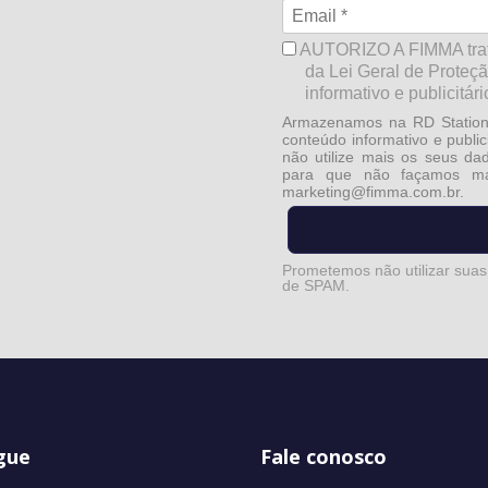
AUTORIZO A FIMMA trata
da Lei Geral de Proteç
informativo e publicitári
Armazenamos na RD Station 
conteúdo informativo e publi
não utilize mais os seus da
para que não façamos mai
marketing@fimma.com.br
.
Prometemos não utilizar suas
de SPAM.
gue
Fale conosco