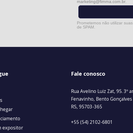
marketing@fimma.com.br
.
Prometemos não utilizar suas
de SPAM.
gue
Fale conosco
Rua Avelino Luiz Zat, 95. 3º 
Fenavinho, Bento Gonçalves
s
RS, 95703-365
hegar
ciamento
+55 (54) 2102-6801
m expositor