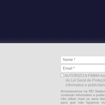
AUTORIZO A FIMMA trata
da Lei Geral de Proteç
informativo e publicitári
Armazenamos na RD Station 
conteúdo informativo e publi
não utilize mais os seus da
para que não façamos mai