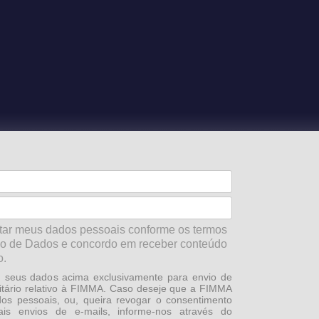
r meus dados pessoais conforme os termos
ão de Dados e concordo em receber conteúdo
o.
seus dados acima exclusivamente para envio de
citário relativo à FIMMA. Caso deseje que a FIMMA
dos pessoais, ou, queira revogar o consentimento
s envios de e-mails, informe-nos através do